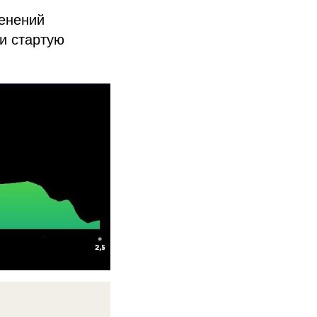
менений
и стартую