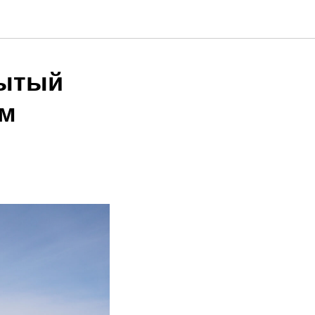
рытый
ым