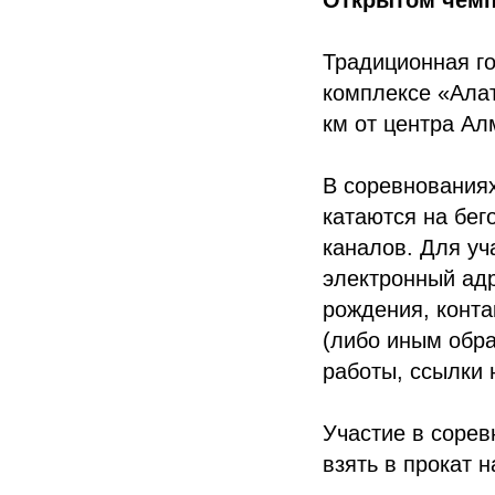
Открытом чемп
Традиционная го
комплексе «Алат
км от центра Ал
В соревнованиях
катаются на бег
каналов. Для уч
электронный ад
рождения, конта
(либо иным обра
работы, ссылки 
Участие в сорев
взять в прокат н