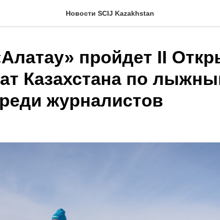
Новости SCIJ Kazakhstan
«Алатау» пройдет II Отк
ат Казахстана по лыжн
среди журналистов