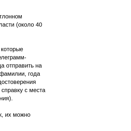
атлонном
ласти (около 40
 которые
елеграмм-
да отправить на
 фамилии, года
удостоверения
 справку с места
ния).
ж, их можно