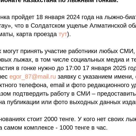
ионате Казахстана по лыжным гонкам.
нка пройдет 18 января 2024 года на лыжно-би
ау», что в Солдатском ущелье Алматинской об
маты, карта проезда
тут
).
 могут принять участие работники любых СМИ,
овых лыжах, в том числе социальных медиа и т
астия в гонке нужно до 17:00 17 января 2025 го
рес
egor_87@mail.ru
заявку с указанием имени,
ктного телефона, email и фото редакционного 
зом подтвердить работу в СМИ – предоставить
на публикации или фото выходных данных изда
нованиях стоит 2000 тенге. У кого нет своих лы
а самом комплексе - 1000 тенге в час.