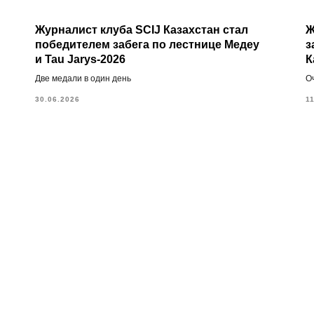
Журналист клуба SCIJ Казахстан стал
Ж
победителем забега по лестнице Медеу
з
и Tau Jarys-2026
К
Две медали в один день
О
30.06.2026
1