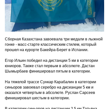
Сборная Казахстана завоевала три медали в лыжной
гонке - масс-старте классическим стилем, который
прошел на курорте Бакейра-Берет в Испании.
Егор Ильин победил на дистанции 5 км в категории
юниоров. Также стал первым в абсолюте. Дастан
Шымырбаев финишировал пятым в категории.
На тяжелой трассе Сункар Карабалин в категории
синьоров завоевал серебро на дисианции 5 км и
оказался четвертым в абсолюте. Руслан Сарсеев
финишировал шестым в категории.
В категории синьоров на дистанции 2.5 км Татьяна