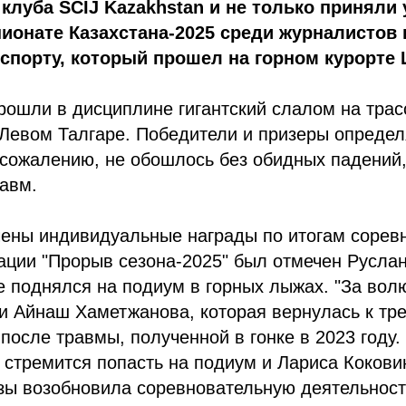
клуба SCIJ Kazakhstan и не только приняли 
онате Казахстана-2025 среди журналистов 
спорту, который прошел на горном курорте
ошли в дисциплине гигантский слалом на трас
 Левом Талгаре. Победители и призеры опреде
 сожалению, не обошлось без обидных падений,
авм.
чены индивидуальные награды по итогам сорев
ации "Прорыв сезона-2025" был отмечен Русла
 поднялся на подиум в горных лыжах. "За волю
и Айнаш Хаметжанова, которая вернулась к тр
после травмы, полученной в гонке в 2023 году.
 стремится попасть на подиум и Лариса Кокови
зы возобновила соревновательную деятельност