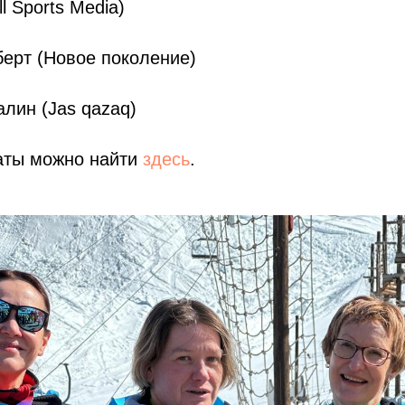
ll Sports Media)
берт (Новое поколение)
алин (Jas qazaq)
аты можно найти
здесь
.