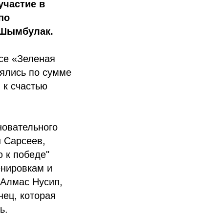
участие в
по
 Шымбулак.
се «Зеленая
лялись по сумме
 к счастью
новательного
н Сарсеев,
 к победе"
енировкам и
 Алмас Нусип,
нец, которая
ь.